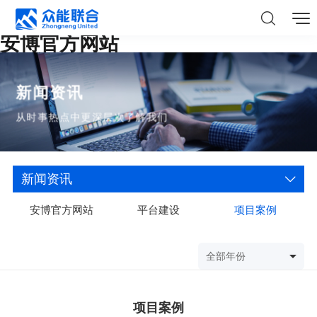
安博官方网站
新闻资讯
从时事热点中更深层次了解我们
新闻资讯
安博官方网站
平台建设
项目案例
全部年份
项目案例