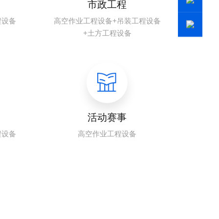
市政工程
程设备
高空作业工程设备+吊装工程设备
+土方工程设备
活动赛事
程设备
高空作业工程设备