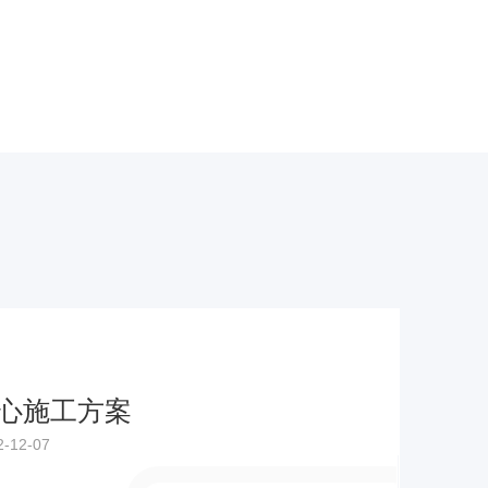
心施工方案
2-12-07