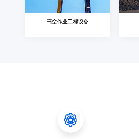
高空作业工程设备