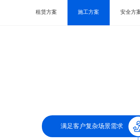
租赁方案
施工方案
安全方
满足客户复杂场景需求