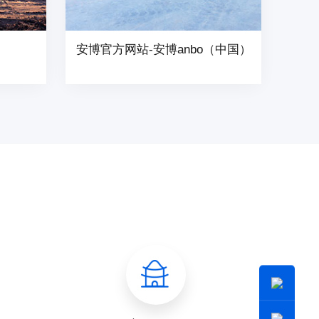
安博官方网站-安博anbo（中国）