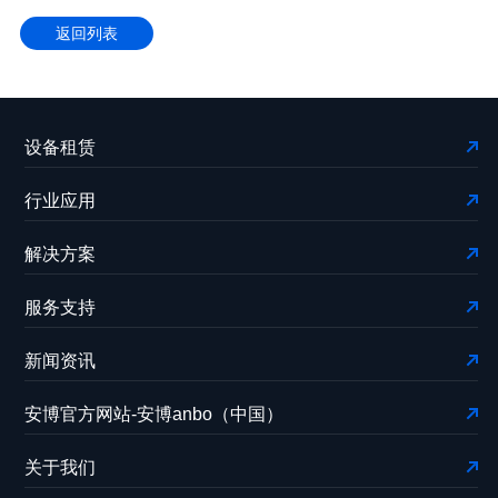
满落幕
返回列表
设备租赁
行业应用
解决方案
服务支持
新闻资讯
安博官方网站-安博anbo（中国）
关于我们